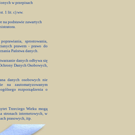
lonych w przepisach
. 1 lit. c) ww.
e na podstawie zawartych
stratora.
oprawiania, sprostowania,
dzianych prawem - prawo do
arzania Państwa danych.
etwarzanie danych odbywa się
a Ochrony Danych Osobowych,
Pana danych osobowych nie
znie na zautomatyzowanym
 ogólnego rozporządzenia o
sytet Trzeciego Wieku mogą
 na stronach internetowych, w
ch prasowych, itp.