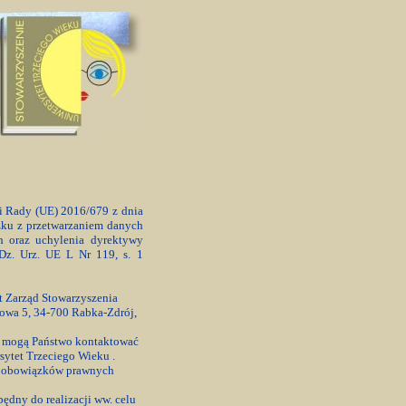
 i Rady (UE) 2016/679 z dnia
zku z przetwarzaniem danych
 oraz uchylenia dyrektywy
Dz. Urz. UE L Nr 119, s. 1
t Zarząd Stowarzyszenia
kowa 5, 34-700 Rabka-Zdrój,
 mogą Państwo kontaktować
sytet Trzeciego Wieku .
ji obowiązków prawnych
ędny do realizacji ww. celu