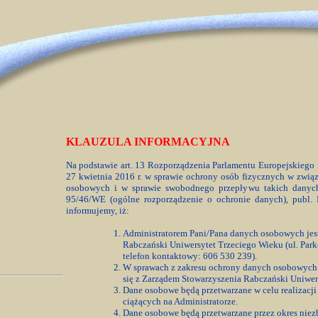
KLAUZULA INFORMACYJNA
Na podstawie art. 13 Rozporządzenia Parlamentu Europejskiego
27 kwietnia 2016 r. w sprawie ochrony osób fizycznych w zwią
osobowych i w sprawie swobodnego przepływu takich danych
95/46/WE (ogólne rozporządzenie o ochronie danych), publ. 
informujemy, iż:
Administratorem Pani/Pana danych osobowych jes
Rabczański Uniwersytet Trzeciego Wieku (ul. Par
telefon kontaktowy: 606 530 239).
W sprawach z zakresu ochrony danych osobowych
się z Zarządem Stowarzyszenia Rabczański Uniwer
Dane osobowe będą przetwarzane w celu realizac
ciążących na Administratorze.
Dane osobowe będą przetwarzane przez okres niezb