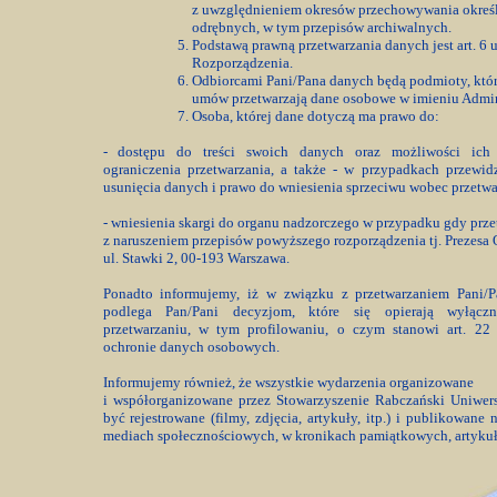
z uwzględnieniem okresów przechowywania okreś
odrębnych, w tym przepisów archiwalnych.
Podstawą prawną przetwarzania danych jest art. 6 ust
Rozporządzenia.
Odbiorcami Pani/Pana danych będą podmioty, któr
umów przetwarzają dane osobowe w imieniu Admini
Osoba, której dane dotyczą ma prawo do:
- dostępu do treści swoich danych oraz możliwości ich p
ograniczenia przetwarzania, a także - w przypadkach przewi
usunięcia danych i prawo do wniesienia sprzeciwu wobec przetw
-
wniesienia skargi do organu nadzorczego w przypadku gdy prz
z naruszeniem przepisów powyższego rozporządzenia tj. Prezes
ul. Stawki 2, 00-193 Warszawa
.
Ponadto informujemy, iż w związku z przetwarzaniem Pani/
podlega Pan/Pani decyzjom, które się opierają wyłąc
przetwarzaniu, w tym profilowaniu, o czym stanowi art. 22
ochronie danych osobowych.
Informujemy również, że wszystkie wydarzenia organizowane
i współorganizowane przez Stowarzyszenie Rabczański Uniwer
być rejestrowane (filmy, zdjęcia, artykuły, itp.) i publikowane
mediach społecznościowych, w kronikach pamiątkowych, artykuła