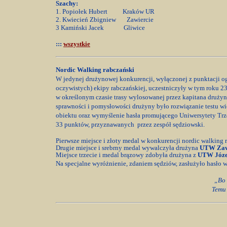
Szachy:
1. Popiołek Hubert Kraków UR
2. Kwiecień Zbigniew Zawiercie
3 Kamiński Jacek Gliwice
:::
wszystkie
Nordic Walking rabczański
W jedynej drużynowej konkurencji, wyłączonej z punktacji o
oczywistych) ekipy rabczańskiej, uczestniczyły w tym roku 2
w określonym czasie trasy wylosowanej przez kapitana drużyn
sprawności i pomysłowości drużyny było rozwiązanie testu wi
obiektu oraz wymyślenie hasła promującego Uniwersytety Trz
33 punktów, przyznawanych przez zespół sędziowski.
Pierwsze miejsce i złoty medal w konkurencji nordic walking
Drugie miejsce i srebrny medal wywalczyła drużyna
UTW Zaw
Miejsce trzecie i medal brązowy zdobyła drużyna z
UTW Józ
Na specjalne wyróżnienie, zdaniem sędziów, zasłużyło hasło
„Bo 
Temu 