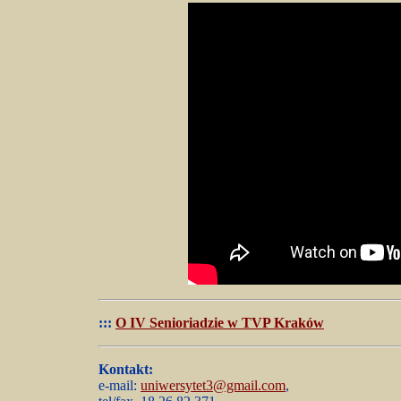
:::
O IV Senioriadzie w TVP Kraków
Kontakt:
e-mail:
uniwersytet3@gmail.com
,