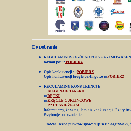
Do pobrania:
REGULAMIN IV OGÓLNOPOLSKA ZIMOWA SEN
format pdf:::
POBIERZ
Opis konkurencji :::
POBIERZ
Opis konkurencji kregle curlingowe :::
POBIERZ
REGULAMINY KONKURENCJI:
:::
BIEGI NARCIARSKIE
:::
DĘTKI
:::
KRĘGLE CURLINGOWE
:::
RZUT ŚNIEŻKAMI
Informujemy, że w regulaminie konkurencji "Rzuty śni
Przyjmuje on brzmienie:
"
Równa liczba punktów spowoduje serie dogrywek ( p