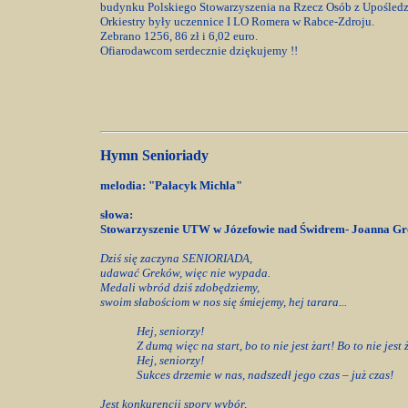
budynku Polskiego Stowarzyszenia na Rzecz Osób z Upośle
Orkiestry były uczennice I LO Romera w Rabce-Zdroju.
Zebrano 1256, 86 zł i 6,02 euro.
Ofiarodawcom serdecznie dziękujemy !!
Hymn Senioriady
melodia: "Pałacyk Michla"
słowa:
Stowarzyszenie UTW w Józefowie nad Świdrem- Joanna Gr
Dziś się zaczyna SENIORIADA,
udawać Greków, więc nie wypada.
Medali wbród dziś zdobędziemy,
swoim słabościom w nos się śmiejemy, hej tarara...
Hej, seniorzy!
Z dumą więc na start, bo to nie jest żart! Bo to nie jest 
Hej, seniorzy!
Sukces drzemie w nas, nadszedł jego czas – już czas!
Jest konkurencji spory wybór,