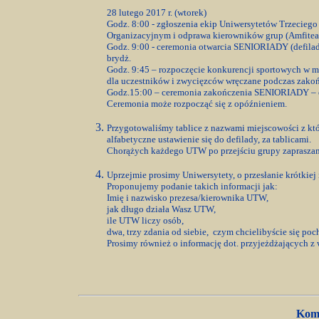
28 lutego 2017 r. (wtorek)
Godz. 8:00 - zgłoszenia ekip Uniwersytetów Trzecieg
Organizacyjnym i odprawa kierowników grup (Amfiteatr
Godz. 9:00 - ceremonia otwarcia SENIORIADY (defilada
brydż.
Godz. 9:45 – rozpoczęcie konkurencji sportowych w mi
dla uczestników i zwycięzców wręczane podczas zako
Godz.15:00 – ceremonia zakończenia SENIORIADY – ogł
Ceremonia może rozpocząć się z opóźnieniem.
Przygotowaliśmy tablice z nazwami miejscowości z któ
alfabetyczne ustawienie się do defilady, za tablicami.
Chorążych każdego UTW po przejściu grupy zapraszam
Uprzejmie prosimy Uniwersytety, o przesłanie krótkiej 
Proponujemy podanie takich informacji jak:
Imię i nazwisko prezesa/kierownika UTW,
jak długo działa Wasz UTW,
ile UTW liczy osób,
dwa, trzy zdania od siebie, czym chcielibyście się poc
Prosimy również o informację dot. przyjeżdżających z 
Komu