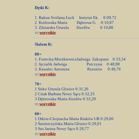
Dętki K:
1. Bakun Svitlana Łuck Instytut Ek. 0:09,72
2. Kotlewska Maria Dąbrowa G. 0:10,87
3. Zdziarska Urszula Józefów 0:10,88
:::
wszystkie
Slalom K:
80+
1. Fortecka-MrożkiewiczJadwiga Zakopane 0:33,54
2. Jęczalik Jadwiga Pszczyna 0:48,98
3. Kawalec Antonina Rzeszów 0:49,79
:::
wszystkie
70+
1 Sitko Urszula Gliwice 0:31,26
2 Citak Barbara Nowy Sącz 0:32,35
3 Dębrowska Maria Józefów 0:33,29
:::
wszystkie
60+
1 Orkisz-Chojnacka Maria Kraków UR 0:29,00
2 Śawierczyńska Maria Gliwice 0:29,01
3 Sus Janina Nowy Sącz 0:29,77
:::
wszystkie