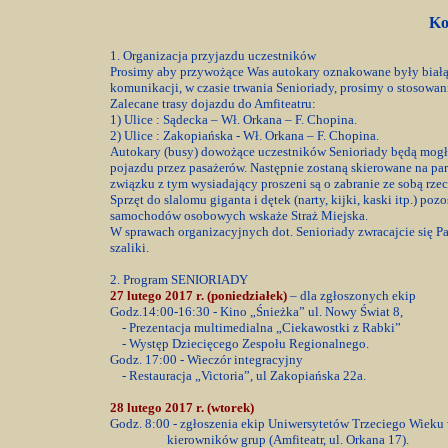
Ko
1. Organizacja przyjazdu uczestników
Prosimy aby przywożące Was autokary oznakowane były białą 
komunikacji, w czasie trwania Senioriady, prosimy o stosowani
Zalecane trasy dojazdu do Amfiteatru:
1) Ulice : Sądecka – Wł. Orkana – F. Chopina.
2) Ulice : Zakopiańska - Wł. Orkana – F. Chopina.
Autokary (busy) dowożące uczestników Senioriady będą mogły
pojazdu przez pasażerów. Następnie zostaną skierowane na pa
związku z tym wysiadający proszeni są o zabranie ze sobą rzec
Sprzęt do slalomu giganta i dętek (narty, kijki, kaski itp.) p
samochodów osobowych wskaże Straż Miejska.
W sprawach organizacyjnych dot. Senioriady zwracajcie się 
szaliki.
2. Program SENIORIADY
27 lutego 2017 r. (poniedziałek)
– dla zgłoszonych ekip
Godz.14:00-16:30 - Kino „Śnieżka” ul. Nowy Świat 8,
- Prezentacja multimedialna „Ciekawostki z Rabki”
- Występ Dziecięcego Zespołu Regionalnego.
Godz. 17:00 - Wieczór integracyjny
- Restauracja „Victoria”, ul Zakopiańska 22a.
28 lutego 2017 r. (wtorek)
Godz. 8:00 - zgłoszenia ekip Uniwersytetów Trzeciego Wieku
kierowników grup (Amfiteatr, ul. Orkana 17).