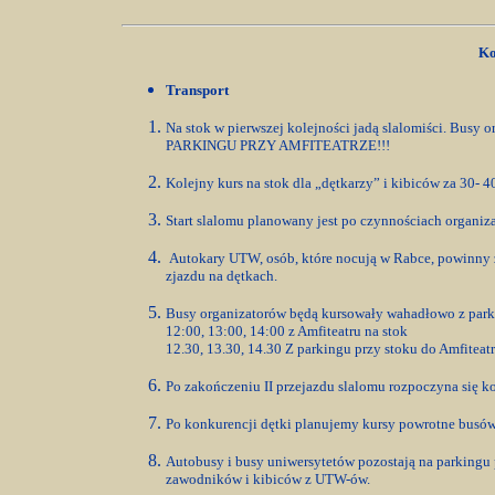
Ko
Transport
Na stok w pierwszej kolejności jadą slalomiści. Busy
PARKINGU PRZY AMFITEATRZE!!!
Kolejny kurs na stok dla „dętkarzy” i kibiców za 30- 4
Start slalomu planowany jest po czynnościach organiz
Autokary UTW, osób, które nocują w Rabce, powinny z
zjazdu na dętkach.
Busy organizatorów będą kursowały wahadłowo z parki
12:00, 13:00, 14:00 z Amfiteatru na stok
12.30, 13.30, 14.30 Z parkingu przy stoku do Amfiteatr
Po zakończeniu II przejazdu slalomu rozpoczyna się k
Po konkurencji dętki planujemy kursy powrotne busów
Autobusy i busy uniwersytetów pozostają na parkingu 
zawodników i kibiców z UTW-ów.