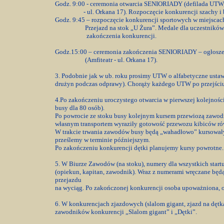
Godz. 9:00 - ceremonia otwarcia SENIORIADY (defilada UTW, z
- ul. Orkana 17). Rozpoczęcie konkurencji szachy i b
Godz. 9:45 – rozpoczęcie konkurencji sportowych w miejscac
Przejazd na stok „U Żura”. Medale dla uczestników i
zakończenia konkurencji.
Godz.15:00 – ceremonia zakończenia SENIORIADY – ogłoszen
(Amfiteatr - ul. Orkana 17).
3. Podobnie jak w ub. roku prosimy UTW o alfabetyczne ustawie
drużyn podczas odprawy). Chorąży każdego UTW po przejściu g
4.Po zakończeniu uroczystego otwarcia w pierwszej kolejnoś
busy dla 80 osób).
Po powrocie ze stoku busy kolejnym kursem przewiozą zawodn
własnym transportem wyraziły gotowość przewozu kibiców r
W trakcie trwania zawodów busy będą „wahadłowo” kursowały
prześlemy w terminie późniejszym.
Po zakończeniu konkurencji dętki planujemy kursy powrotne.
5. W Biurze Zawodów (na stoku), numery dla wszystkich star
(opiekun, kapitan, zawodnik). Wraz z numerami wręczane będą, 
przejazdu
na wyciąg. Po zakończonej konkurencji osoba upoważniona, o
6. W konkurencjach zjazdowych (slalom gigant, zjazd na dęt
zawodników konkurencji „Slalom gigant” i „Dętki”.