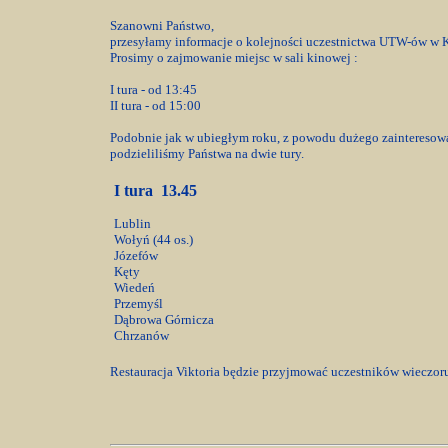
Szanowni Państwo,
przesyłamy informacje o kolejności uczestnictwa UTW-ów w K
Prosimy o zajmowanie miejsc w sali kinowej :
I tura - od 13:45
II tura - od 15:00
Podobnie jak w ubiegłym roku, z powodu dużego zainteresow
podzieliliśmy Państwa na dwie tury.
I tura 13.45
Lublin
Wołyń (44 os.)
Józefów
Kęty
Wiedeń
Przemyśl
Dąbrowa Górnicza
Chrzanów
Restauracja Viktoria będzie przyjmować uczestników wieczor