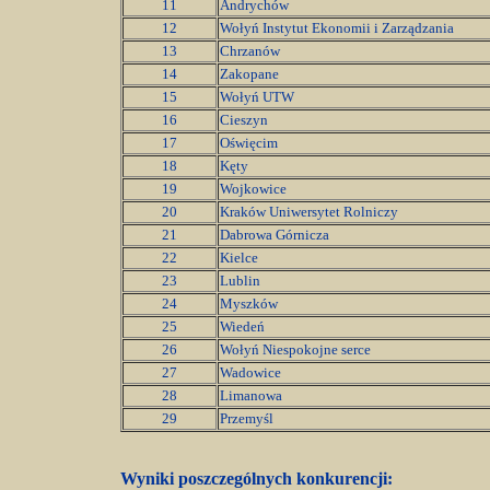
11
Andrychów
12
Wołyń Instytut Ekonomii i Zarządzania
13
Chrzanów
14
Zakopane
15
Wołyń UTW
16
Cieszyn
17
Oświęcim
18
Kęty
19
Wojkowice
20
Kraków Uniwersytet Rolniczy
21
Dabrowa Górnicza
22
Kielce
23
Lublin
24
Myszków
25
Wiedeń
26
Wołyń Niespokojne serce
27
Wadowice
28
Limanowa
29
Przemyśl
Wyniki poszczególnych konkurencji: