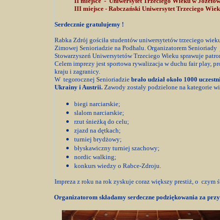
II miejsce - Uniwersytet Trzeciego Wieku w Józefow
III miejsce - Rabczański Uniwersytet Trzeciego Wie
Serdecznie gratulujemy !
Rabka Zdrój gościła studentów uniwersytetów trzeciego wieku
Zimowej Senioriadzie na Podhalu. Organizatorem Senioriady 
Stowarzyszeń Uniwersytetów Trzeciego Wieku sprawuje patro
Celem imprezy jest sportowa rywalizacja w duchu fair play, 
kraju i zagranicy.
W tegorocznej Senioriadzie
brało udział około 1000 uczest
Ukrainy i Austrii.
Zawody zostały podzielone na kategorie wi
biegi narciarskie;
slalom narciarskie;
rzut śnieżką do celu;
zjazd na dętkach;
turniej brydżowy;
błyskawiczny turniej szachowy;
nordic walking;
konkurs wiedzy o Rabce-Zdroju.
Impreza z roku na rok zyskuje coraz większy prestiż, o czym ś
Organizatorom składamy serdeczne podziękowania za przyg