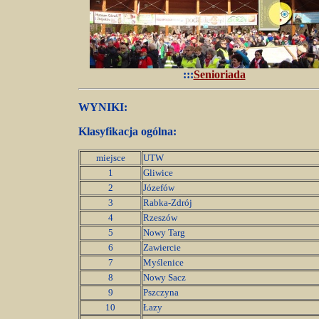
:::
Senioriada
WYNIKI:
Klasyfikacja ogólna:
miejsce
UTW
1
Gliwice
2
Józefów
3
Rabka-Zdrój
4
Rzeszów
5
Nowy Targ
6
Zawiercie
7
Myślenice
8
Nowy Sacz
9
Pszczyna
10
Łazy