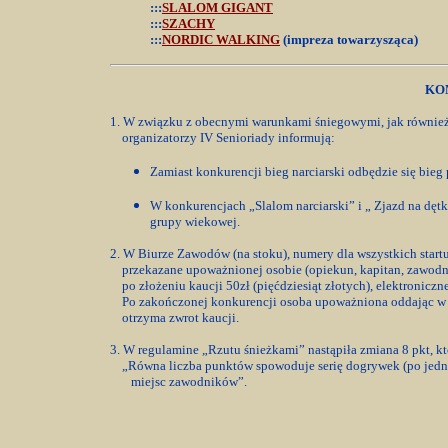
:::
SLALOM GIGANT
:::
SZACHY
:::
NORDIC WALKING
(impreza towarzysząca)
KOM
1. W związku z obecnymi warunkami śniegowymi, jak również
organizatorzy IV Senioriady informują:
Zamiast konkurencji bieg narciarski odbędzie się bieg
W konkurencjach „Slalom narciarski” i „ Zjazd na dęt
grupy wiekowej.
2. W Biurze Zawodów (na stoku), numery dla wszystkich star
przekazane upoważnionej osobie (opiekun, kapitan, zawodn
po złożeniu kaucji 50zł (pięćdziesiąt złotych), elektroniczn
Po zakończonej konkurencji osoba upoważniona oddając w 
otrzyma zwrot kaucji.
3. W regulamine „Rzutu śnieżkami” nastąpiła zmiana 8 pkt, kt
„Równa liczba punktów spowoduje serię dogrywek (po jednym
miejsc zawodników”.