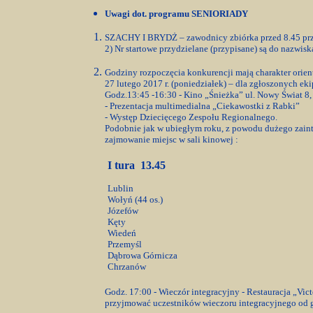
Uwagi dot. programu SENIORIADY
SZACHY I BRYDŻ – zawodnicy zbiórka przed 8.45 pr
2) Nr startowe przydzielane (przypisane) są do nazwis
Godziny rozpoczęcia konkurencji mają charakter orie
27 lutego 2017 r. (poniedziałek) – dla zgłoszonych eki
Godz.13:45 -16:30 - Kino „Śnieżka” ul. Nowy Świat 8,
- Prezentacja multimedialna „Ciekawostki z Rabki”
- Występ Dziecięcego Zespołu Regionalnego.
Podobnie jak w ubiegłym roku, z powodu dużego zainte
zajmowanie miejsc w sali kinowej :
I tura 13.45
Lublin
Wołyń (44 os.)
Józefów
Kęty
Wiedeń
Przemyśl
Dąbrowa Górnicza
Chrzanów
Godz. 17:00 - Wieczór integracyjny - Restauracja „Vict
przyjmować uczestników wieczoru integracyjnego od 