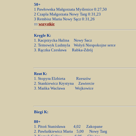
50+
1 Pawłowska Małgorzata Myślenice 0:27,50
2 Czapla Małgorzata Nowy Targ 0:31,23
3 Rembisz Maria Nowy Sącz 0:31,26
:::
wszystkie
Kręgle K:
1. Kacprzycka Halina Nowy Sacz
2. Ternowyk Ludmyla Wołyń Niespokojne serce
3. Rączka Czesława Rabka-Zdrój
Rzut K:
1. Stopyra Elzbieta Rzeszów
2. Stankiewicz Krystyna Zawiercie
3. Mańka Wacława Wojkowice
Biegi K:
80+
1. Pitoń Stanisława 4,02 Zakopane
2. Pawluśkiewicz Maria 5,00 Nowy Targ