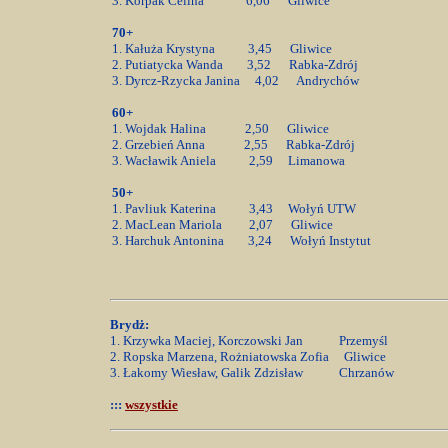
3. Korpak Celina 6,06 Gliwice
70+
1. Kałuża Krystyna 3,45 Gliwice
2. Putiatycka Wanda 3,52 Rabka-Zdrój
3. Dyrcz-Rzycka Janina 4,02 Andrychów
60+
1. Wojdak Halina 2,50 Gliwice
2. Grzebień Anna 2,55 Rabka-Zdrój
3. Wacławik Aniela 2,59 Limanowa
50+
1. Pavliuk Katerina 3,43 Wołyń UTW
2. MacLean Mariola 2,07 Gliwice
3. Harchuk Antonina 3,24 Wołyń Instytut
Brydż:
1. Krzywka Maciej, Korczowski Jan Przemyśl
2. Ropska Marzena, Rożniatowska Zofia Gliwice
3. Łakomy Wiesław, Galik Zdzisław Chrzanów
:::
wszystkie