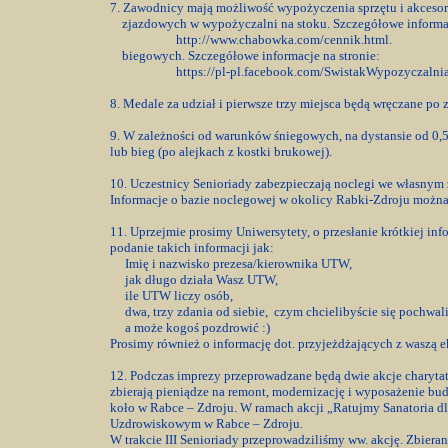
7. Zawodnicy mają możliwość wypożyczenia sprzętu i akceso
zjazdowych w wypożyczalni na stoku. Szczegółowe inform
http://www.chabowka.com/cennik.html.
biegowych. Szczegółowe informacje na stronie:
https://pl-pl.facebook.com/SwistakWypozyczalnia
8. Medale za udział i pierwsze trzy miejsca będą wręczane po
9. W zależności od warunków śniegowych, na dystansie od 0,5
lub bieg (po alejkach z kostki brukowej).
10. Uczestnicy Senioriady zabezpieczają noclegi we własnym 
Informacje o bazie noclegowej w okolicy Rabki-Zdroju można zn
11. Uprzejmie prosimy Uniwersytety, o przesłanie krótkiej inf
podanie takich informacji jak:
Imię i nazwisko prezesa/kierownika UTW,
jak długo działa Wasz UTW,
ile UTW liczy osób,
dwa, trzy zdania od siebie, czym chcielibyście się pochwali
a może kogoś pozdrowić :)
Prosimy również o informację dot. przyjeżdżających z waszą e
12. Podczas imprezy przeprowadzane będą dwie akcje charyta
zbierają pieniądze na remont, modernizację i wyposażenie bu
koło w Rabce – Zdroju. W ramach akcji „Ratujmy Sanatoria d
Uzdrowiskowym w Rabce – Zdroju.
W trakcie III Senioriady przeprowadziliśmy ww. akcję. Zbiera