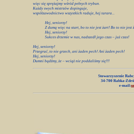
więc się sprężajmy wśród pełnych trybun.
Każdy swych mistrzów dopinguje,
współzawodnictwo wszystkich raduje, hej tarara...
Hej, seniorzy!
Z dumą więc na start, bo to nie jest żart! Bo to nie jest 
Hej, seniorzy!
Sukces drzemie w nas, nadszedł jego czas – już czas!
Hej, seniorzy!
Przegrać, to nie grzech, ani żaden pech! Ani żaden pech!
Hej, seniorzy!
Dumni bądźmy, że – wciąż nie poddaliśmy się!!!
Stowarzyszenie Rabc
34-700 Rabka-Zdrój,
e-mail:
u