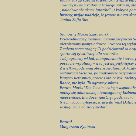
zadań .Jak za każdym razem, tak i teraz to ba
Towarzyszy nam radość z każdego sukcesu, ale i
„naładowanie akumulatorów” , z których potem
imprezy, mając nadzieję, że jeszcze nie raz skor
Janina Zofia Sus
Szanowny Marku Szarawarski,
Przewodniczący Komitetu Organizacyjnego Se
niezrównany pomysłodawco i twórco tej wyjąt
Z całego serca pragnę Ci podziękować za organi
sportowej rywalizacji dla seniorów.
Twój ogromny wkład, zaangażowanie i serce, ja
poczucie wspólnoty – a to jest najpiękniejszy 
Z wielkim podziwem obserwowałam, jak każdy
restauracji Victoria, po znakomicie przygoto
Wszyscy uczestnicy, goście i kibice byli zach
Rabce, nie było. To ogromny sukces!
Brawo, Marku! Dla Ciebie i całego wspaniałe
należy się także naszej niezastąpionej Elzbi
nieocenione. Elu doceniam Cię i podziwiam.
Niech to, co najlepsze, wraca do Was! Daliście
zasługujecie na złoty medal!
Brawo!
Małgorzata Rybińska