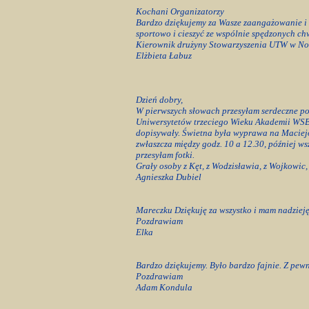
Kochani Organizatorzy
Bardzo dziękujemy za Wasze zaangażowanie i 
sportowo i cieszyć ze wspólnie spędzonych chw
Kierownik drużyny Stowarzyszenia UTW w N
Elżbieta Łabuz
Dzień dobry,
W pierwszych słowach przesyłam serdeczne p
Uniwersytetów trzeciego Wieku Akademii WSB
dopisywały. Świetna była wyprawa na Maciejo
zwłaszcza między godz. 10 a 12.30, później ws
przesyłam fotki.
Grały osoby z Kęt, z Wodzisławia, z Wojkowic,
Agnieszka Dubiel
Mareczku Dziękuję za wszystko i mam nadzieję
Pozdrawiam
Elka
Bardzo dziękujemy. Było bardzo fajnie. Z pewn
Pozdrawiam
Adam Kondula