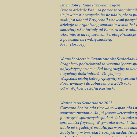
Dzień dobry Panie Przewodniczący!
Bardzo dziękuję Panu za pomoc w organizacji 
ile ja wiem nie wszystko im się udało, ale to p
szkół jest udaną! Przyjechali z nowymi pomysł
dziękuję za organizację spotkania w szkolie i
materiały s Senioriady od Pana, za które tak
Ukrainie, to na tej ceremonii zrobię Promocje
Z poważaniem i wdzięcznością.
Artur Horbovyy
Witam Serdecznie Organizatorów Senioriady
Pragniemy podziękować za wspaniały czas sp
najwyższym poziomie. Bal integracyjny to uciec
i wymiany doświadczeń . Dziękujemy.
Wszystkim osobą które przyczyniły się sercem i 
Pozdrawiamy i do zobaczenia w 2026 roku.
UTW Wojkowice Zofia Karlińska
Wrażenia po Senioriadzie 2025
Coroczna Senioriada zimowa to wspaniała i m
sportowe zmagania. Ja już jestem weteranką t
pierwszych sportowych spotkań. Jak co roku to
sprawności fizycznej. W tym roku warunki śni
udało mi się zdobyć medalu, jak w prawie każd
Zdobyliśmy w tym roku 7 różnych medali (zło